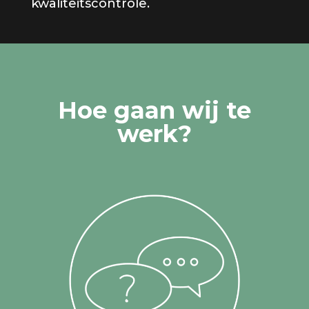
kwaliteitscontrole.
Hoe gaan wij te
werk?